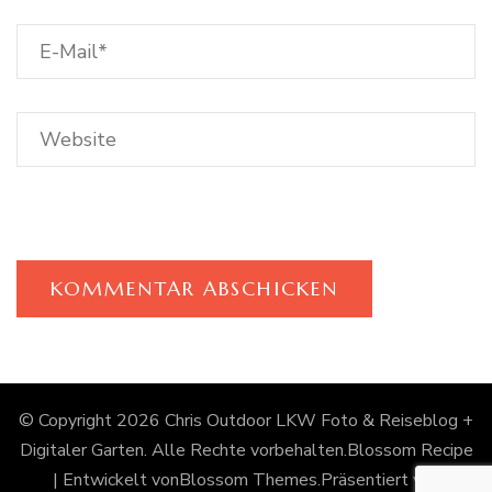
© Copyright 2026
Chris Outdoor LKW Foto & Reiseblog +
Digitaler Garten
. Alle Rechte vorbehalten.
Blossom Recipe
| Entwickelt von
Blossom Themes
.Präsentiert von