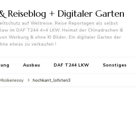
 Reiseblog + Digitaler Garten
ltschutz auf Weltreise. Reise Reportagen als selbst
utlaw im DAF T244 4×4 LKW. Heimat der Chinadrachen &
von Werbung & ohne KI Bilder. Ein digitaler Garten der
 ohne etwas zu verkaufen !
tung
Ausbau
DAF T244 LKW
Sonstiges
hochkant_lofoten3
& Moskenesoy