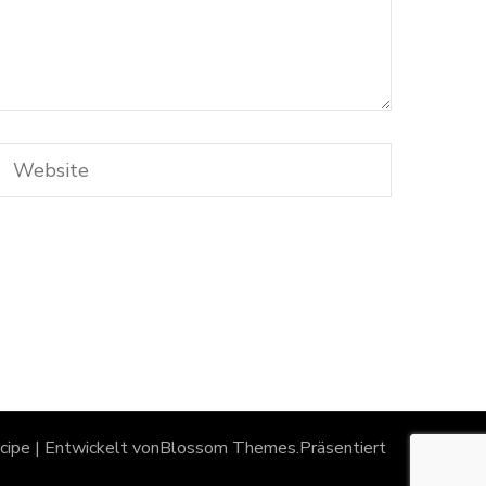
ipe | Entwickelt von
Blossom Themes
.Präsentiert