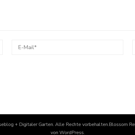
eblog + Digitaler Garten
. Alle Rechte vorbehalten.
Blossom Rec
von
WordPress
.