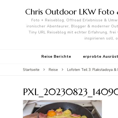
Chris Outdoor LKW Foto &
Foto + Reiseblog, Offroad Erlebnisse & Umwe
ironischer Abenteurer, Blogger & moderner O
Tiny URL Reiseblog mit echter Erfahrung, frei 
inspirieren soll,
Reise Berichte
erprobte Ausrüs
Startseite
Reise
Lofoten Teil 3: Flakstadoya 
PXL_20230823_1409