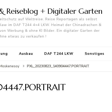
 Reiseblog + Digitaler Garten
ltschutz auf Weltreise. Reise Reportagen als selbst
utlaw im DAF T244 4×4 LKW. Heimat der Chinadrachen &
von Werbung & ohne KI Bilder. Ein digitaler Garten der
 ohne etwas zu verkaufen !
tung
Ausbau
DAF T244 LKW
Sonstiges
PXL_20230823_140904447.PORTRAIT
& Moskenesoy
04447.PORTRAIT