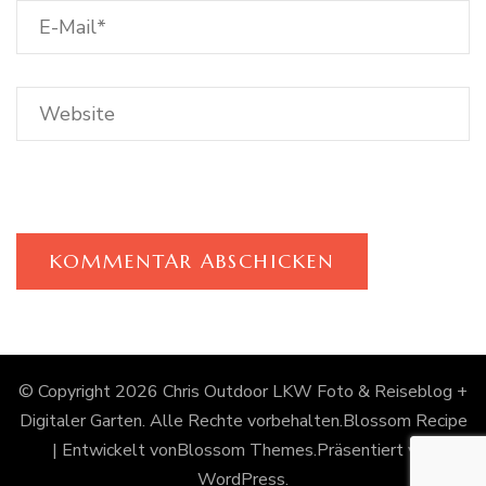
© Copyright 2026
Chris Outdoor LKW Foto & Reiseblog +
Digitaler Garten
. Alle Rechte vorbehalten.
Blossom Recipe
| Entwickelt von
Blossom Themes
.Präsentiert von
WordPress
.