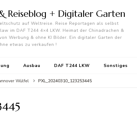
 Reiseblog + Digitaler Garten
ltschutz auf Weltreise. Reise Reportagen als selbst
utlaw im DAF T244 4×4 LKW. Heimat der Chinadrachen &
von Werbung & ohne KI Bilder. Ein digitaler Garten der
 ohne etwas zu verkaufen !
tung
Ausbau
DAF T244 LKW
Sonstiges
PXL_20240310_123253445
annover Wülfel
3445