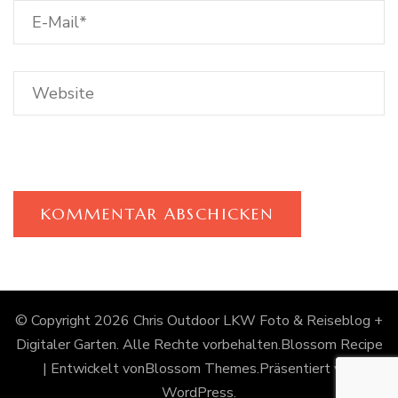
© Copyright 2026
Chris Outdoor LKW Foto & Reiseblog +
Digitaler Garten
. Alle Rechte vorbehalten.
Blossom Recipe
| Entwickelt von
Blossom Themes
.Präsentiert von
WordPress
.