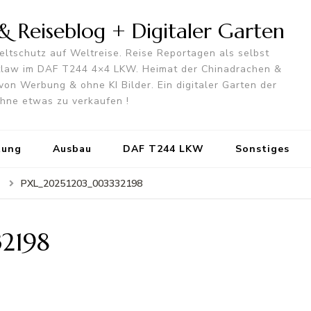
 Reiseblog + Digitaler Garten
ltschutz auf Weltreise. Reise Reportagen als selbst
utlaw im DAF T244 4×4 LKW. Heimat der Chinadrachen &
von Werbung & ohne KI Bilder. Ein digitaler Garten der
 ohne etwas zu verkaufen !
tung
Ausbau
DAF T244 LKW
Sonstiges
PXL_20251203_003332198
2198