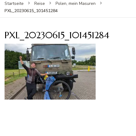
Startseite
Reise
Polen, mein Masuren
PXL_20230615_101451284
PXL_20230615_101451284