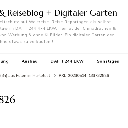
 Reiseblog + Digitaler Garten
ltschutz auf Weltreise. Reise Reportagen als selbst
utlaw im DAF T244 4×4 LKW. Heimat der Chinadrachen &
von Werbung & ohne KI Bilder. Ein digitaler Garten der
 ohne etwas zu verkaufen !
tung
Ausbau
DAF T244 LKW
Sonstiges
PXL_20230514_133732826
(8h) aus Polen im Härtetest
826