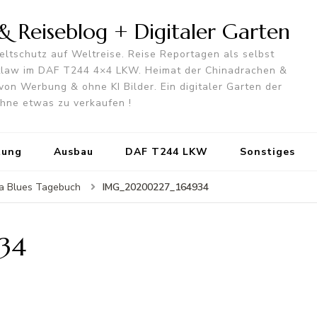
 Reiseblog + Digitaler Garten
ltschutz auf Weltreise. Reise Reportagen als selbst
utlaw im DAF T244 4×4 LKW. Heimat der Chinadrachen &
von Werbung & ohne KI Bilder. Ein digitaler Garten der
 ohne etwas zu verkaufen !
tung
Ausbau
DAF T244 LKW
Sonstiges
IMG_20200227_164934
a Blues Tagebuch
34