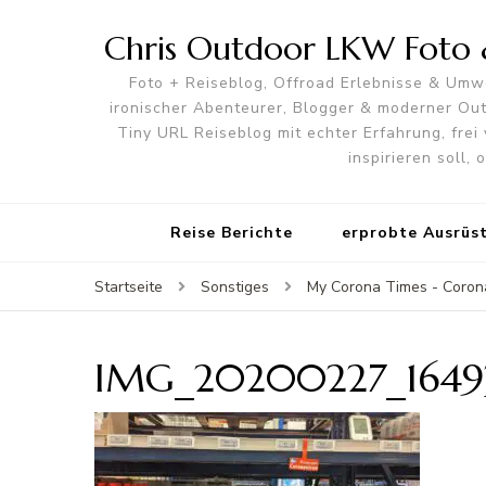
Chris Outdoor LKW Foto &
Foto + Reiseblog, Offroad Erlebnisse & Umwe
ironischer Abenteurer, Blogger & moderner O
Tiny URL Reiseblog mit echter Erfahrung, frei 
inspirieren soll,
Reise Berichte
erprobte Ausrüs
Startseite
Sonstiges
My Corona Times - Coron
IMG_20200227_1649