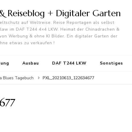
 Reiseblog + Digitaler Garten
ltschutz auf Weltreise. Reise Reportagen als selbst
utlaw im DAF T244 4×4 LKW. Heimat der Chinadrachen &
von Werbung & ohne KI Bilder. Ein digitaler Garten der
 ohne etwas zu verkaufen !
tung
Ausbau
DAF T244 LKW
Sonstiges
PXL_20210613_122634677
a Blues Tagebuch
677