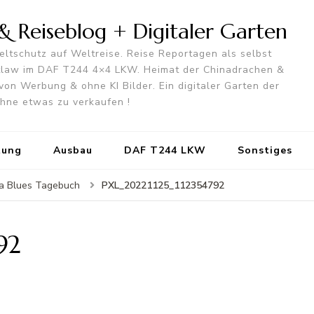
 Reiseblog + Digitaler Garten
ltschutz auf Weltreise. Reise Reportagen als selbst
utlaw im DAF T244 4×4 LKW. Heimat der Chinadrachen &
von Werbung & ohne KI Bilder. Ein digitaler Garten der
 ohne etwas zu verkaufen !
tung
Ausbau
DAF T244 LKW
Sonstiges
PXL_20221125_112354792
a Blues Tagebuch
92