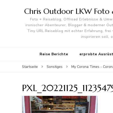
Chris Outdoor LKW Foto &
Foto + Reiseblog, Offroad Erlebnisse & Umwe
ironischer Abenteurer, Blogger & moderner O
Tiny URL Reiseblog mit echter Erfahrung, frei 
inspirieren soll,
Reise Berichte
erprobte Ausrüs
Startseite
Sonstiges
My Corona Times - Coron
PXL_20221125_1123547