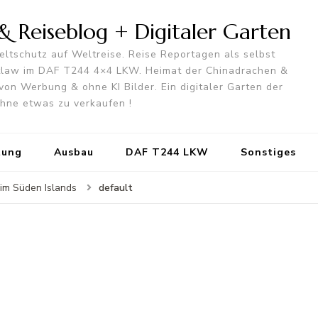
 Reiseblog + Digitaler Garten
ltschutz auf Weltreise. Reise Reportagen als selbst
utlaw im DAF T244 4×4 LKW. Heimat der Chinadrachen &
von Werbung & ohne KI Bilder. Ein digitaler Garten der
 ohne etwas zu verkaufen !
tung
Ausbau
DAF T244 LKW
Sonstiges
default
 im Süden Islands