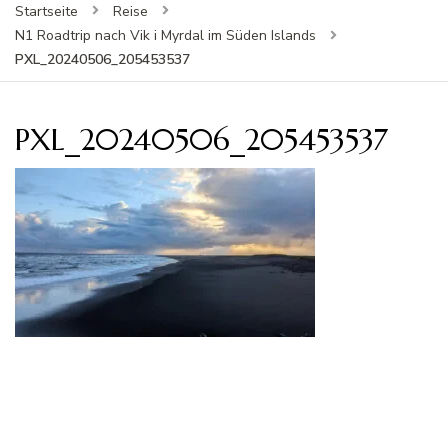
Startseite
Reise
N1 Roadtrip nach Vik i Myrdal im Süden Islands
PXL_20240506_205453537
PXL_20240506_205453537