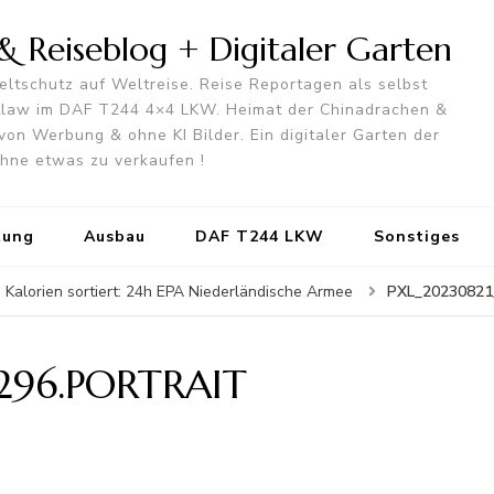
 Reiseblog + Digitaler Garten
ltschutz auf Weltreise. Reise Reportagen als selbst
utlaw im DAF T244 4×4 LKW. Heimat der Chinadrachen &
von Werbung & ohne KI Bilder. Ein digitaler Garten der
 ohne etwas zu verkaufen !
tung
Ausbau
DAF T244 LKW
Sonstiges
PXL_20230821
 Kalorien sortiert: 24h EPA Niederländische Armee
296.PORTRAIT