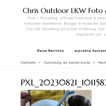
Chris Outdoor LKW Foto &
Foto + Reiseblog, Offroad Erlebnisse & Umwe
ironischer Abenteurer, Blogger & moderner O
Tiny URL Reiseblog mit echter Erfahrung, frei 
inspirieren soll,
Reise Berichte
erprobte Ausrüs
Startseite
Ausrüstung, die erprobt wurde
Nach
PXL_20230821_101158