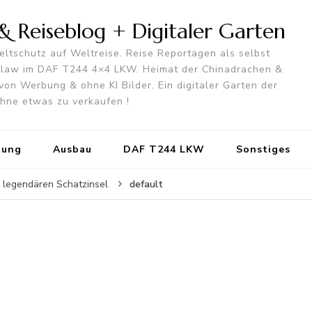
 Reiseblog + Digitaler Garten
ltschutz auf Weltreise. Reise Reportagen als selbst
utlaw im DAF T244 4×4 LKW. Heimat der Chinadrachen &
von Werbung & ohne KI Bilder. Ein digitaler Garten der
 ohne etwas zu verkaufen !
tung
Ausbau
DAF T244 LKW
Sonstiges
default
r legendären Schatzinsel