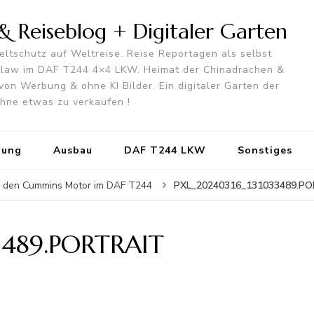
 Reiseblog + Digitaler Garten
ltschutz auf Weltreise. Reise Reportagen als selbst
utlaw im DAF T244 4×4 LKW. Heimat der Chinadrachen &
von Werbung & ohne KI Bilder. Ein digitaler Garten der
 ohne etwas zu verkaufen !
tung
Ausbau
DAF T244 LKW
Sonstiges
PXL_20240316_131033489.P
für den Cummins Motor im DAF T244
3489.PORTRAIT