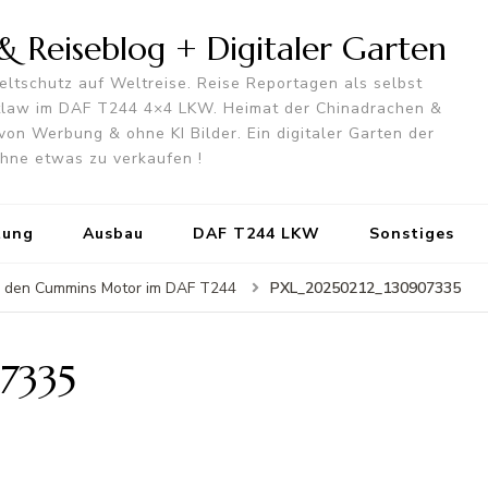
 Reiseblog + Digitaler Garten
ltschutz auf Weltreise. Reise Reportagen als selbst
utlaw im DAF T244 4×4 LKW. Heimat der Chinadrachen &
von Werbung & ohne KI Bilder. Ein digitaler Garten der
 ohne etwas zu verkaufen !
tung
Ausbau
DAF T244 LKW
Sonstiges
PXL_20250212_130907335
für den Cummins Motor im DAF T244
7335