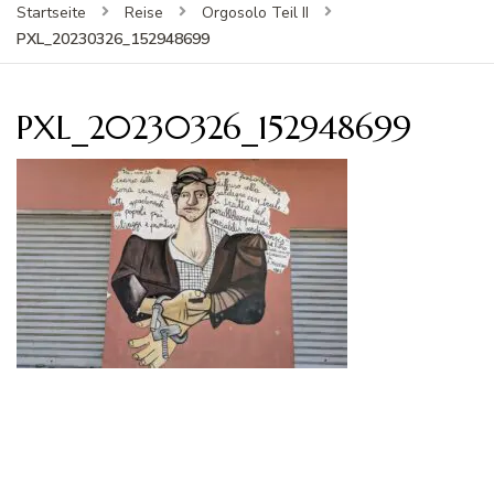
Startseite
Reise
Orgosolo Teil II
PXL_20230326_152948699
PXL_20230326_152948699