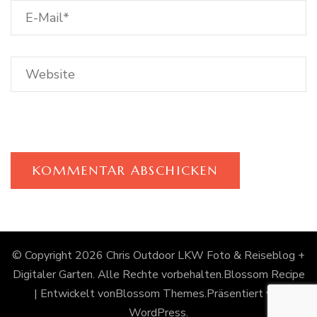
© Copyright 2026
Chris Outdoor LKW Foto & Reiseblog +
Digitaler Garten
. Alle Rechte vorbehalten.
Blossom Recipe
| Entwickelt von
Blossom Themes
.Präsentiert von
WordPress
.