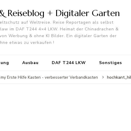
 Reiseblog + Digitaler Garten
ltschutz auf Weltreise. Reise Reportagen als selbst
utlaw im DAF T244 4×4 LKW. Heimat der Chinadrachen &
von Werbung & ohne KI Bilder. Ein digitaler Garten der
 ohne etwas zu verkaufen !
tung
Ausbau
DAF T244 LKW
Sonstiges
hochkant_hi
 my Erste Hilfe Kasten - verbesserter Verbandkasten