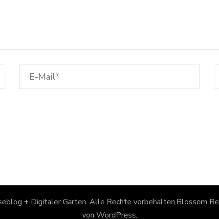
eblog + Digitaler Garten
. Alle Rechte vorbehalten.
Blossom Rec
von
WordPress
.