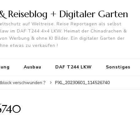
 Reiseblog + Digitaler Garten
ltschutz auf Weltreise. Reise Reportagen als selbst
utlaw im DAF T244 4×4 LKW. Heimat der Chinadrachen &
von Werbung & ohne KI Bilder. Ein digitaler Garten der
 ohne etwas zu verkaufen !
tung
Ausbau
DAF T244 LKW
Sonstiges
PXL_20230601_114526740
stblock verschwunden ?
6740