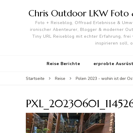
Chris Outdoor LKW Foto &
Foto + Reiseblog, Offroad Erlebnisse & Umwe
ironischer Abenteurer, Blogger & moderner O
Tiny URL Reiseblog mit echter Erfahrung, frei 
inspirieren soll,
Reise Berichte
erprobte Ausrüs
Startseite
Reise
Polen 2023 - wohin ist der O
PXL_20230601_11452