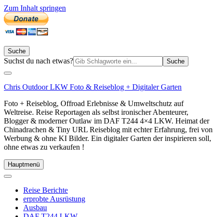
Zum Inhalt springen
Suche
Suchen
Suchst du nach etwas?
nach:
Chris Outdoor LKW Foto & Reiseblog + Digitaler Garten
Foto + Reiseblog, Offroad Erlebnisse & Umweltschutz auf
Weltreise. Reise Reportagen als selbst ironischer Abenteurer,
Blogger & moderner Outlaw im DAF T244 4×4 LKW. Heimat der
Chinadrachen & Tiny URL Reiseblog mit echter Erfahrung, frei von
Werbung & ohne KI Bilder. Ein digitaler Garten der inspirieren soll,
ohne etwas zu verkaufen !
Hauptmenü
Reise Berichte
erprobte Ausrüstung
Ausbau
DAF T244 LKW