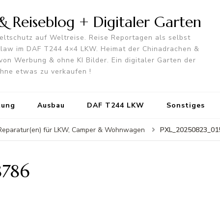
 Reiseblog + Digitaler Garten
ltschutz auf Weltreise. Reise Reportagen als selbst
utlaw im DAF T244 4×4 LKW. Heimat der Chinadrachen &
von Werbung & ohne KI Bilder. Ein digitaler Garten der
 ohne etwas zu verkaufen !
tung
Ausbau
DAF T244 LKW
Sonstiges
PXL_20250823_01
e Reparatur(en) für LKW, Camper & Wohnwagen
8786