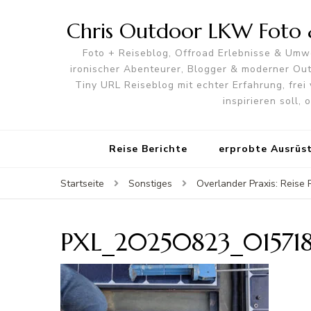
Chris Outdoor LKW Foto &
Foto + Reiseblog, Offroad Erlebnisse & Umwe
ironischer Abenteurer, Blogger & moderner O
Tiny URL Reiseblog mit echter Erfahrung, frei 
inspirieren soll,
Reise Berichte
erprobte Ausrüs
Startseite
Sonstiges
Overlander Praxis: Reis
PXL_20250823_01571