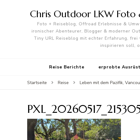
Chris Outdoor LKW Foto &
Foto + Reiseblog, Offroad Erlebnisse & Umwe
ironischer Abenteurer, Blogger & moderner O
Tiny URL Reiseblog mit echter Erfahrung, frei 
inspirieren soll,
Reise Berichte
erprobte Ausrüs
Startseite
Reise
Leben mit dem Pazifik, Vancou
PXL_20260517_215305