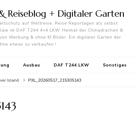
 Reiseblog + Digitaler Garten
ltschutz auf Weltreise. Reise Reportagen als selbst
utlaw im DAF T244 4×4 LKW. Heimat der Chinadrachen &
von Werbung & ohne KI Bilder. Ein digitaler Garten der
 ohne etwas zu verkaufen !
tung
Ausbau
DAF T244 LKW
Sonstiges
PXL_20260517_215305143
ver Island
143