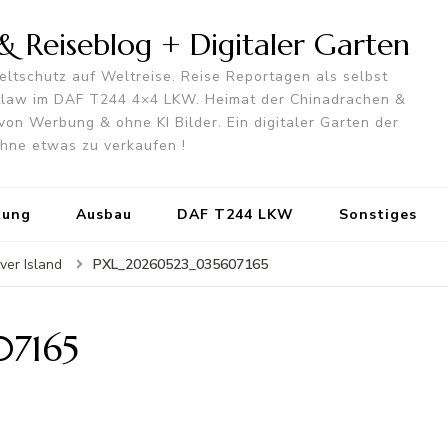
 Reiseblog + Digitaler Garten
ltschutz auf Weltreise. Reise Reportagen als selbst
utlaw im DAF T244 4×4 LKW. Heimat der Chinadrachen &
von Werbung & ohne KI Bilder. Ein digitaler Garten der
 ohne etwas zu verkaufen !
tung
Ausbau
DAF T244 LKW
Sonstiges
PXL_20260523_035607165
ver Island
7165