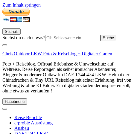
Zum Inhalt springen
Suche
Suchen
Suchst du nach etwas?
nach:
Chris Outdoor LKW Foto & Reiseblog + Digitaler Garten
Foto + Reiseblog, Offroad Erlebnisse & Umweltschutz auf
Weltreise. Reise Reportagen als selbst ironischer Abenteurer,
Blogger & moderner Outlaw im DAF T244 4×4 LKW. Heimat der
Chinadrachen & Tiny URL Reiseblog mit echter Erfahrung, frei von
Werbung & ohne KI Bilder. Ein digitaler Garten der inspirieren soll,
ohne etwas zu verkaufen !
Hauptmenü
Reise Berichte
erprobte Ausrüstung
Ausbau
DAF T244 LKW