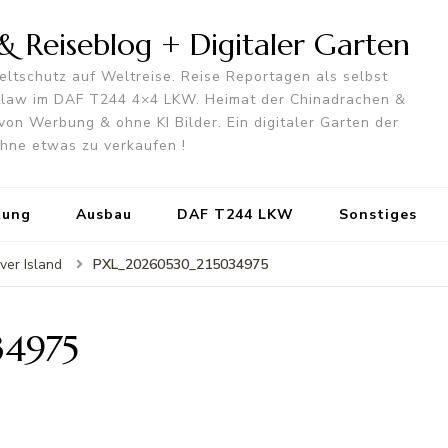
 Reiseblog + Digitaler Garten
ltschutz auf Weltreise. Reise Reportagen als selbst
utlaw im DAF T244 4×4 LKW. Heimat der Chinadrachen &
von Werbung & ohne KI Bilder. Ein digitaler Garten der
 ohne etwas zu verkaufen !
tung
Ausbau
DAF T244 LKW
Sonstiges
PXL_20260530_215034975
ver Island
4975