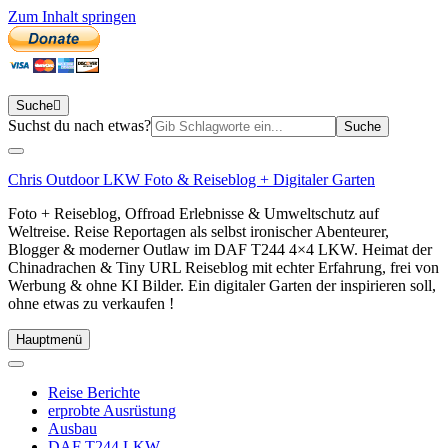
Zum Inhalt springen
Suche
Suchen
Suchst du nach etwas?
nach:
Chris Outdoor LKW Foto & Reiseblog + Digitaler Garten
Foto + Reiseblog, Offroad Erlebnisse & Umweltschutz auf
Weltreise. Reise Reportagen als selbst ironischer Abenteurer,
Blogger & moderner Outlaw im DAF T244 4×4 LKW. Heimat der
Chinadrachen & Tiny URL Reiseblog mit echter Erfahrung, frei von
Werbung & ohne KI Bilder. Ein digitaler Garten der inspirieren soll,
ohne etwas zu verkaufen !
Hauptmenü
Reise Berichte
erprobte Ausrüstung
Ausbau
DAF T244 LKW