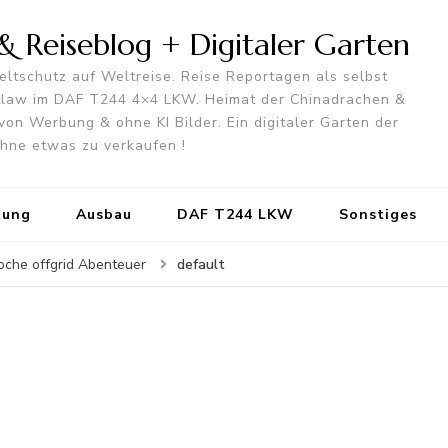
 Reiseblog + Digitaler Garten
ltschutz auf Weltreise. Reise Reportagen als selbst
utlaw im DAF T244 4×4 LKW. Heimat der Chinadrachen &
von Werbung & ohne KI Bilder. Ein digitaler Garten der
 ohne etwas zu verkaufen !
tung
Ausbau
DAF T244 LKW
Sonstiges
default
oche offgrid Abenteuer