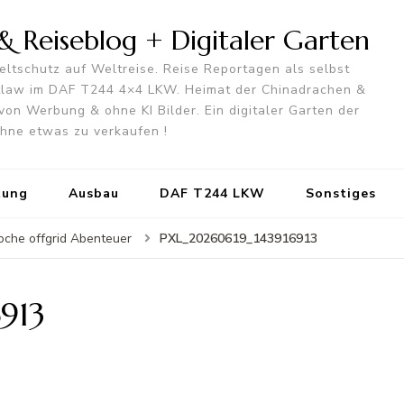
 Reiseblog + Digitaler Garten
ltschutz auf Weltreise. Reise Reportagen als selbst
utlaw im DAF T244 4×4 LKW. Heimat der Chinadrachen &
von Werbung & ohne KI Bilder. Ein digitaler Garten der
 ohne etwas zu verkaufen !
tung
Ausbau
DAF T244 LKW
Sonstiges
PXL_20260619_143916913
oche offgrid Abenteuer
913