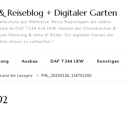
 Reiseblog + Digitaler Garten
ltschutz auf Weltreise. Reise Reportagen als selbst
utlaw im DAF T244 4×4 LKW. Heimat der Chinadrachen &
von Werbung & ohne KI Bilder. Ein digitaler Garten der
 ohne etwas zu verkaufen !
tung
Ausbau
DAF T244 LKW
Sonstiges
PXL_20220116_114751192
im Land der Lasagne
92