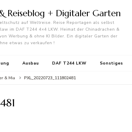
 Reiseblog + Digitaler Garten
ltschutz auf Weltreise. Reise Reportagen als selbst
utlaw im DAF T244 4×4 LKW. Heimat der Chinadrachen &
von Werbung & ohne KI Bilder. Ein digitaler Garten der
 ohne etwas zu verkaufen !
tung
Ausbau
DAF T244 LKW
Sonstiges
PXL_20220723_111802481
er & Mia
481