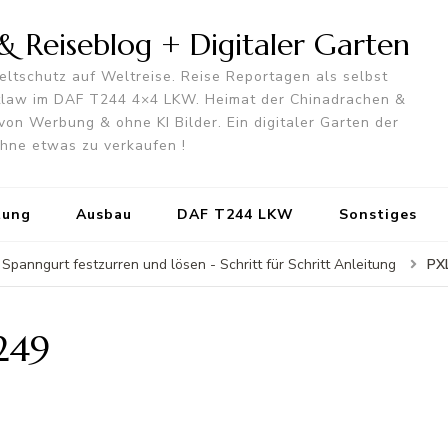
 Reiseblog + Digitaler Garten
ltschutz auf Weltreise. Reise Reportagen als selbst
utlaw im DAF T244 4×4 LKW. Heimat der Chinadrachen &
von Werbung & ohne KI Bilder. Ein digitaler Garten der
 ohne etwas zu verkaufen !
tung
Ausbau
DAF T244 LKW
Sonstiges
PX
Spanngurt festzurren und lösen - Schritt für Schritt Anleitung
249