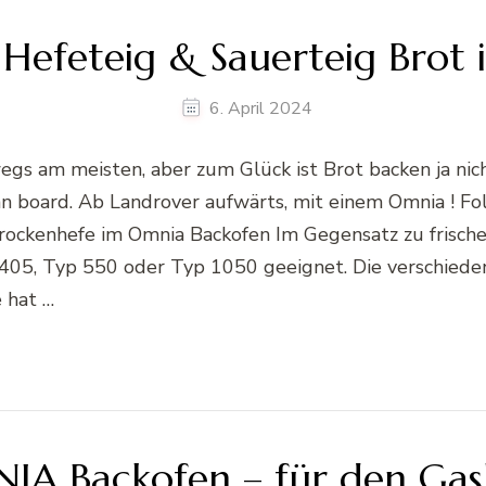
– Hefeteig & Sauerteig Bro
6. April 2024
gs am meisten, aber zum Glück ist Brot backen ja nich
 an board. Ab Landrover aufwärts, mit einem Omnia ! 
ckenhefe im Omnia Backofen Im Gegensatz zu frischer 
405, Typ 550 oder Typ 1050 geeignet. Die verschied
 hat …
IA Backofen – für den Gas