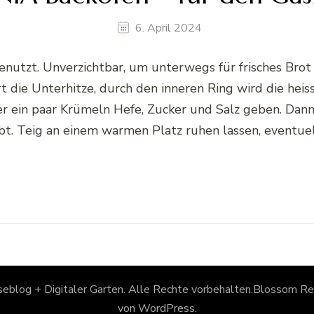
6. April 2024
nutzt. Unverzichtbar, um unterwegs für frisches Brot
 die Unterhitze, durch den inneren Ring wird die heiss
r ein paar Krümeln Hefe, Zucker und Salz geben. Dann 
bt. Teig an einem warmen Platz ruhen lassen, eventuel
eblog + Digitaler Garten
. Alle Rechte vorbehalten.
Blossom Rec
von
WordPress
.