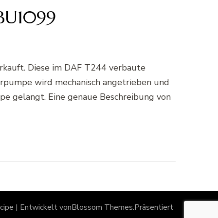
CBU1099
verkauft. Diese im DAF T244 verbaute
rderpumpe wird mechanisch angetrieben und
umpe gelangt. Eine genaue Beschreibung von
ipe | Entwickelt von
Blossom Themes
.Präsentiert