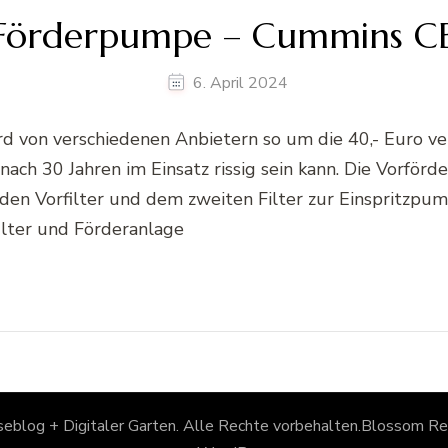
 Förderpumpe – Cummins 
6. April 2024
ird von verschiedenen Anbietern so um die 40,- Euro 
ch 30 Jahren im Einsatz rissig sein kann. Die Vorfö
 den Vorfilter und dem zweiten Filter zur Einspritzp
filter und Förderanlage
eblog + Digitaler Garten
. Alle Rechte vorbehalten.
Blossom Rec