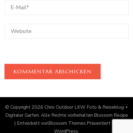
© Copyright 2026
Chris Outdoor LKW Foto & Reiseblog +
Digitaler Garten
. Alle Rechte vorbehalten.
Blossom Recipe
| Entwickelt von
Blossom Themes
.Präsentiert von
WordPress
.