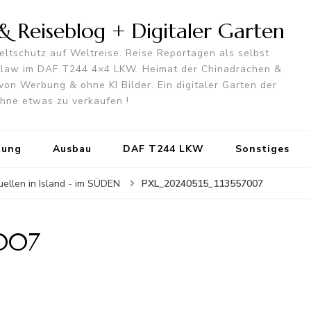
 Reiseblog + Digitaler Garten
ltschutz auf Weltreise. Reise Reportagen als selbst
utlaw im DAF T244 4×4 LKW. Heimat der Chinadrachen &
von Werbung & ohne KI Bilder. Ein digitaler Garten der
 ohne etwas zu verkaufen !
tung
Ausbau
DAF T244 LKW
Sonstiges
PXL_20240515_113557007
ellen in Island - im SÜDEN
007