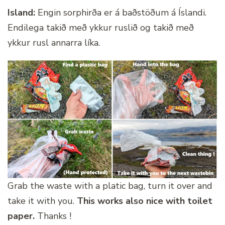
Island:
Engin sorphirða er á baðstöðum á Íslandi.
Endilega takið með ykkur ruslið og takið með
ykkur rusl annarra líka.
Grab the waste with a platic bag, turn it over and
take it with you.
This works also nice with toilet
paper.
Thanks !