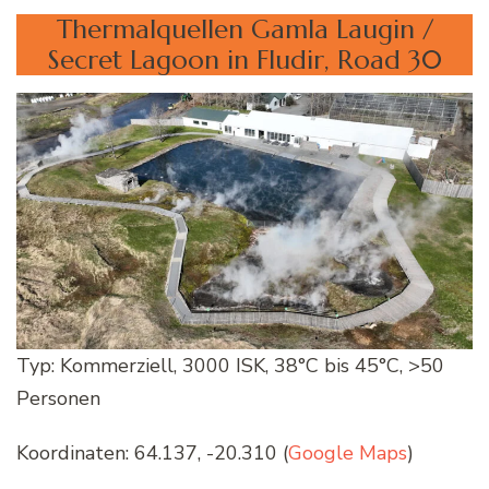
Thermalquellen Gamla Laugin /
Secret Lagoon in Fludir, Road 30
Typ: Kommerziell, 3000 ISK, 38°C bis 45°C, >50
Personen
Koordinaten: 64.137, -20.310 (
Google Maps
)