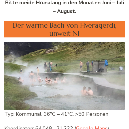
Bitte meide Hrunalaug in den Monaten Juni – Juli
– August.
Der warme Bach von Hveragerdi,
unweit N1
Typ: Kommunal, 36°C – 41°C, >50 Personen
Koordinaten: 64.048, -21.222 (
Google Maps
)