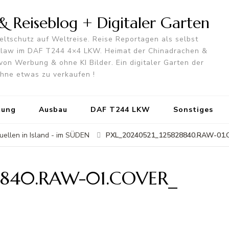
 Reiseblog + Digitaler Garten
ltschutz auf Weltreise. Reise Reportagen als selbst
utlaw im DAF T244 4×4 LKW. Heimat der Chinadrachen &
von Werbung & ohne KI Bilder. Ein digitaler Garten der
 ohne etwas zu verkaufen !
tung
Ausbau
DAF T244 LKW
Sonstiges
PXL_20240521_125828840.RAW-01.
ellen in Island - im SÜDEN
8840.RAW-01.COVER_