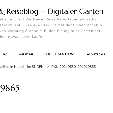
 Reiseblog + Digitaler Garten
ltschutz auf Weltreise. Reise Reportagen als selbst
utlaw im DAF T244 4×4 LKW. Heimat der Chinadrachen &
von Werbung & ohne KI Bilder. Ein digitaler Garten der
 ohne etwas zu verkaufen !
tung
Ausbau
DAF T244 LKW
Sonstiges
PXL_20240530_201919865
ellen in Island - im SÜDEN
9865