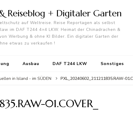
 Reiseblog + Digitaler Garten
ltschutz auf Weltreise. Reise Reportagen als selbst
utlaw im DAF T244 4×4 LKW. Heimat der Chinadrachen &
von Werbung & ohne KI Bilder. Ein digitaler Garten der
 ohne etwas zu verkaufen !
tung
Ausbau
DAF T244 LKW
Sonstiges
PXL_20240602_211211835.RAW-01.
ellen in Island - im SÜDEN
1835.RAW-01.COVER_