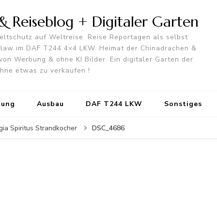
 Reiseblog + Digitaler Garten
ltschutz auf Weltreise. Reise Reportagen als selbst
utlaw im DAF T244 4×4 LKW. Heimat der Chinadrachen &
von Werbung & ohne KI Bilder. Ein digitaler Garten der
 ohne etwas zu verkaufen !
tung
Ausbau
DAF T244 LKW
Sonstiges
DSC_4686
gia Spiritus Strandkocher