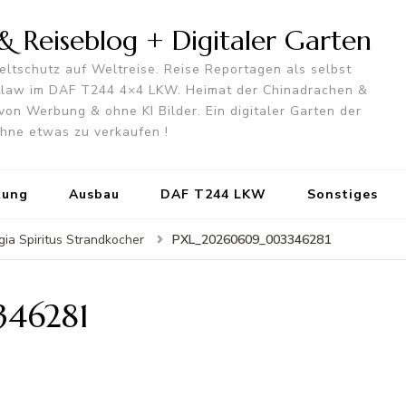
 Reiseblog + Digitaler Garten
ltschutz auf Weltreise. Reise Reportagen als selbst
utlaw im DAF T244 4×4 LKW. Heimat der Chinadrachen &
von Werbung & ohne KI Bilder. Ein digitaler Garten der
 ohne etwas zu verkaufen !
tung
Ausbau
DAF T244 LKW
Sonstiges
PXL_20260609_003346281
gia Spiritus Strandkocher
46281