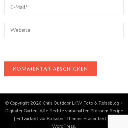
© Copyright 2026
Chris Outdoor LKW Foto & Reiseblog +
Digitaler Garten
. Alle Rechte vorbehalten.
Blossom Recipe
| Entwickelt von
Blossom Themes
.Präsentiert von
WordPress
.