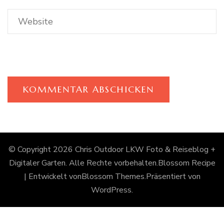
© Copyright 2026
Chris Outdoor LKW Foto & Reiseblog +
Digitaler Garten
. Alle Rechte vorbehalten.
Blossom Recipe
| Entwickelt von
Blossom Themes
.Präsentiert von
WordPress
.