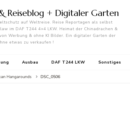
 Reiseblog + Digitaler Garten
ltschutz auf Weltreise. Reise Reportagen als selbst
utlaw im DAF T244 4×4 LKW. Heimat der Chinadrachen &
von Werbung & ohne KI Bilder. Ein digitaler Garten der
 ohne etwas zu verkaufen !
tung
Ausbau
DAF T244 LKW
Sonstiges
DSC_0506
lkan Hangarounds