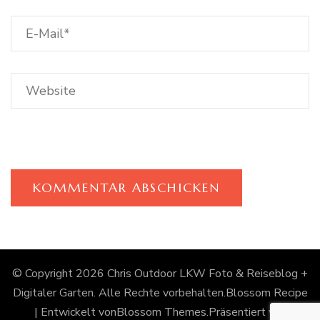
© Copyright 2026
Chris Outdoor LKW Foto & Reiseblog +
Digitaler Garten
. Alle Rechte vorbehalten.
Blossom Recipe
| Entwickelt von
Blossom Themes
.Präsentiert von