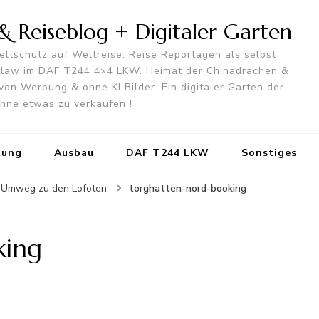
 Reiseblog + Digitaler Garten
ltschutz auf Weltreise. Reise Reportagen als selbst
utlaw im DAF T244 4×4 LKW. Heimat der Chinadrachen &
von Werbung & ohne KI Bilder. Ein digitaler Garten der
 ohne etwas zu verkaufen !
tung
Ausbau
DAF T244 LKW
Sonstiges
torghatten-nord-booking
r Umweg zu den Lofoten
king