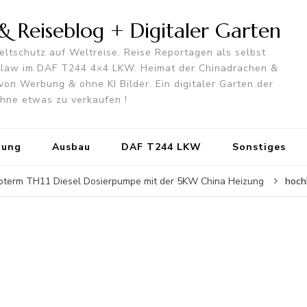
 Reiseblog + Digitaler Garten
ltschutz auf Weltreise. Reise Reportagen als selbst
utlaw im DAF T244 4×4 LKW. Heimat der Chinadrachen &
von Werbung & ohne KI Bilder. Ein digitaler Garten der
 ohne etwas zu verkaufen !
tung
Ausbau
DAF T244 LKW
Sonstiges
hoch
oterm TH11 Diesel Dosierpumpe mit der 5KW China Heizung