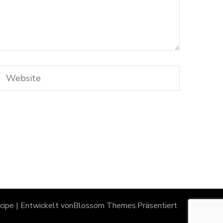
ipe | Entwickelt von
Blossom Themes
.Präsentiert