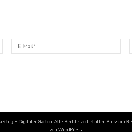
eblog + Digitaler Garten
. Alle Rechte vorbehalten.
Blossom Rec
von
WordPress
.