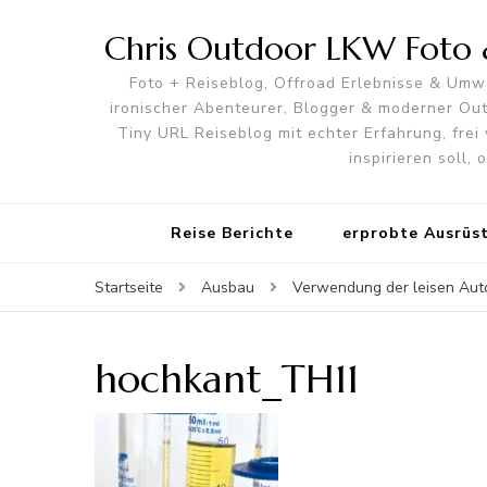
Chris Outdoor LKW Foto &
Foto + Reiseblog, Offroad Erlebnisse & Umwe
ironischer Abenteurer, Blogger & moderner O
Tiny URL Reiseblog mit echter Erfahrung, frei 
inspirieren soll,
Reise Berichte
erprobte Ausrüs
Startseite
Ausbau
Verwendung der leisen Aut
hochkant_TH11